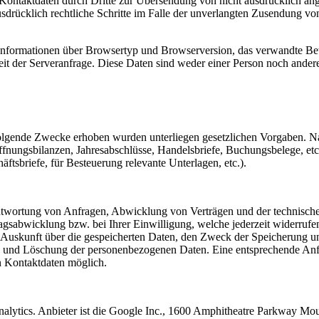
ontaktdaten durch Dritte zur Übersendung von nicht ausdrücklich ang
ausdrücklich rechtliche Schritte im Falle der unverlangten Zusendung 
 Informationen über Browsertyp und Browserversion, das verwandte Bet
eit der Serveranfrage. Diese Daten sind weder einer Person noch and
folgende Zwecke erhoben wurden unterliegen gesetzlichen Vorgaben. N
fnungsbilanzen, Jahresabschlüsse, Handelsbriefe, Buchungsbelege, et
sbriefe, für Besteuerung relevante Unterlagen, etc.).
twortung von Anfragen, Abwicklung von Verträgen und der technischen 
agsabwicklung bzw. bei Ihrer Einwilligung, welche jederzeit widerruf
en Auskunft über die gespeicherten Daten, den Zweck der Speicherung 
ng und Löschung der personenbezogenen Daten. Eine entsprechende An
n Kontaktdaten möglich.
nalytics. Anbieter ist die Google Inc., 1600 Amphitheatre Parkway 