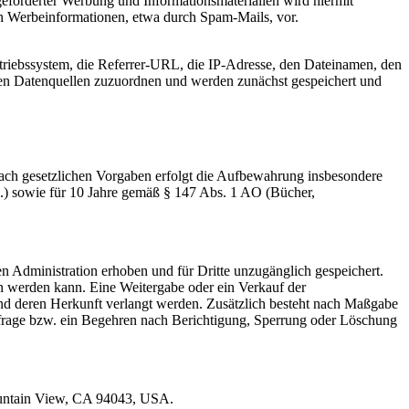
eforderter Werbung und Informationsmaterialien wird hiermit
von Werbeinformationen, etwa durch Spam-Mails, vor.
riebssystem, die Referrer-URL, die IP-Adresse, den Dateinamen, den
eren Datenquellen zuzuordnen und werden zunächst gespeichert und
ach gesetzlichen Vorgaben erfolgt die Aufbewahrung insbesondere
c.) sowie für 10 Jahre gemäß § 147 Abs. 1 AO (Bücher,
Administration erhoben und für Dritte unzugänglich gespeichert.
en werden kann. Eine Weitergabe oder ein Verkauf der
und deren Herkunft verlangt werden. Zusätzlich besteht nach Maßgabe
frage bzw. ein Begehren nach Berichtigung, Sperrung oder Löschung
Mountain View, CA 94043, USA.